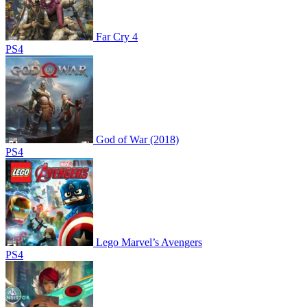
Far Cry 4
PS4
God of War (2018)
PS4
Lego Marvel’s Avengers
PS4