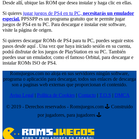
Desde allí, ubique las ROM que desea instalar y haga clic en ellas.
Si quieres
jugar juegos de PS4 en tu PC,
necesitarás un emulador
especial.
PPSSPP es un programa gratuito que te permite jugar
juegos de PS4 en tu PC. Para descargar e instalar este software,
visite la página de origen.
Si quieres descargar ROMs de PS4 para tu PC, puedes seguir estos
pasos desde aquí . Una vez que haya iniciado sesión en su cuenta,
podrá disfrutar de los juegos de PlayStation en su PC. También
puedes usar un emulador, como el famoso Orbital, para descargar e
instalar ROMs ISO de PS4.
Romsjuegos.com no aloja en sus servidores ningún software,
programa o aplicación para descargar, todos sus enlaces de descarga
son a paginas web externas que proporcionan el contenido.
Aviso Legal
|
Política de Cookies
|
Contacto
|
T.O.S
|
DMCA
© 2019 - Derechos reservados - Romsjuegos.com 🕹️ Construido
por jugadores, para jugadores 🕹️