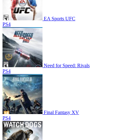
EA Sports UFC
PS4
Need for Speed: Rivals
PS4
Final Fantasy XV
PS4