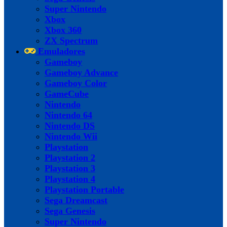
Super Nintendo
Xbox
Xbox 360
ZX Spectrum
Emuladores
Gameboy
Gameboy Advance
Gameboy Color
GameCube
Nintendo
Nintendo 64
Nintendo DS
Nintendo Wii
Playstation
Playstation 2
Playstation 3
Playstation 4
Playstation Portable
Sega Dreamcast
Sega Genesis
Super Nintendo