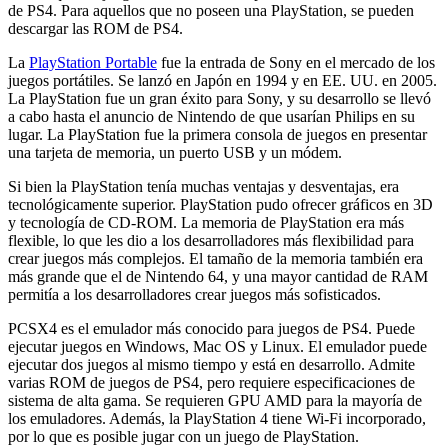
de PS4. Para aquellos que no poseen una PlayStation, se pueden
descargar las ROM de PS4.
La
PlayStation Portable
fue la entrada de Sony en el mercado de los
juegos portátiles. Se lanzó en Japón en 1994 y en EE. UU. en 2005.
La PlayStation fue un gran éxito para Sony, y su desarrollo se llevó
a cabo hasta el anuncio de Nintendo de que usarían Philips en su
lugar. La PlayStation fue la primera consola de juegos en presentar
una tarjeta de memoria, un puerto USB y un módem.
Si bien la PlayStation tenía muchas ventajas y desventajas, era
tecnológicamente superior. PlayStation pudo ofrecer gráficos en 3D
y tecnología de CD-ROM. La memoria de PlayStation era más
flexible, lo que les dio a los desarrolladores más flexibilidad para
crear juegos más complejos. El tamaño de la memoria también era
más grande que el de Nintendo 64, y una mayor cantidad de RAM
permitía a los desarrolladores crear juegos más sofisticados.
PCSX4 es el emulador más conocido para juegos de PS4. Puede
ejecutar juegos en Windows, Mac OS y Linux. El emulador puede
ejecutar dos juegos al mismo tiempo y está en desarrollo. Admite
varias ROM de juegos de PS4, pero requiere especificaciones de
sistema de alta gama. Se requieren GPU AMD para la mayoría de
los emuladores. Además, la PlayStation 4 tiene Wi-Fi incorporado,
por lo que es posible jugar con un juego de PlayStation.