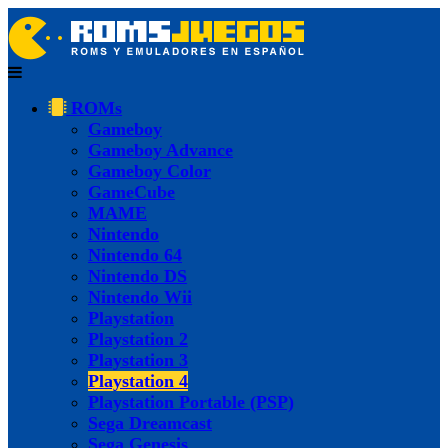
ROMs
Gameboy
Gameboy Advance
Gameboy Color
GameCube
MAME
Nintendo
Nintendo 64
Nintendo DS
Nintendo Wii
Playstation
Playstation 2
Playstation 3
Playstation 4
Playstation Portable (PSP)
Sega Dreamcast
Sega Genesis