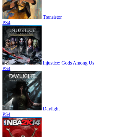
Transistor
PS4
Injustice: Gods Among Us
PS4
Daylight
PS4