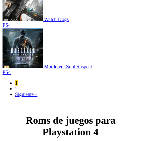
Watch Dogs
PS4
Murdered: Soul Suspect
PS4
1
2
Siguiente »
Roms de juegos para
Playstation 4